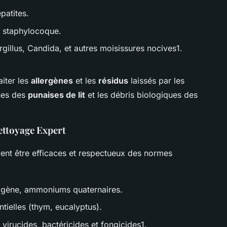
patites.
le staphylocoque.
rgillus, Candida, et autres moisissures nocives1.
aiter les
allergènes
et les
résidus
laissés par les
ènes des
punaises de lit
et les débris biologiques des
ettoyage Expert
vent être efficaces et respectueux des normes
ogène, ammoniums quaternaires.
ntielles (thym, eucalyptus).
virucides, bactéricides et fongicides1.