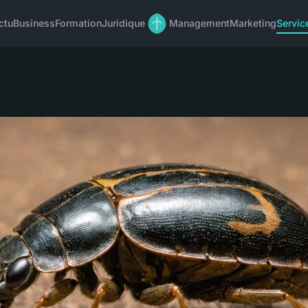
ctu
Business
Formation
Juridique
Management
Marketing
Servic