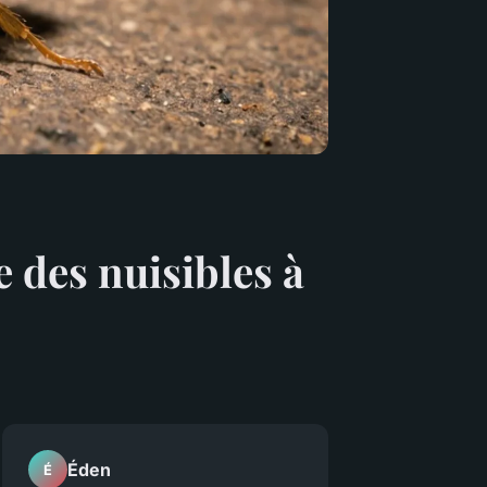
e des nuisibles à
Éden
É