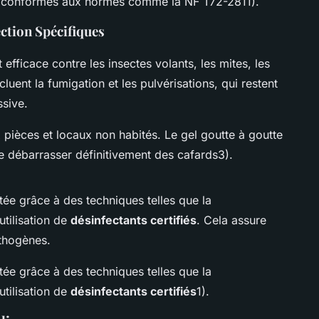
, conformes aux normes comme la NF T72-2811).
ction Spécifiques
 efficace contre les insectes volants, les mites, les
luent la fumigation et les pulvérisations, qui restent
ssive.
 pièces et locaux non habités. Le gel goutte à goutte
e débarrasser définitivement des cafards3).
tée grâce à des techniques telles que la
l’utilisation de
désinfectants certifiés
. Cela assure
thogènes.
tée grâce à des techniques telles que la
l’utilisation de
désinfectants certifiés
1).